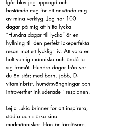
Igår blev jag uppsagd och
bestämde mig för att använda mig
av mina verktyg. Jag har 100
dagar på mig att hitta lycka!
”Hundra dagar till lycka” är en
hyllning till den perfekt ickeperfekta
resan mot ett lyckligt liv. Att vara en
helt vanlig människa och ändå ta
sig framåt. Hundra dagar från var
du än står; med barn, jobb, D-
vitaminbrist, humörsvängningar och
introverthet inkluderade i resplanen.
Lejla Lukic brinner för att inspirera,
stödja och stärka sina
medmänniskor. Hon är föreläsare,
entreprenör och coach med 20 års