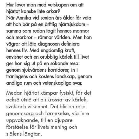
Hur lever man med vetskapen om att
hjärtat kanske inte orkar?
När Annika vid sexton års ålder får veta
att hon bär på en ärftlig hjärtsjukdom –
samma som redan tagit hennes mormor
och morbror – rämnar världen. Men hon
vägrar att låta diagnosen definiera
hennes liv. Med ungdomlig kraft,
envishet och en orubblig kärlek till livet
ger hon sig ut på en sökande resa:
genom sjukvårdens korridorer, in i
träningens och kostens landskap, genom
andliga rum och vetenskapliga svar.
Medan hjärtat kämpar fysiskt, får det
också utstå att bli krossat av kärlek,
svek och vilsenhet. Det blir en resa
genom sorg och förnekelse, via inre
uppvaknande, till en djupare
förståelse för livets mening och
själens längtan.