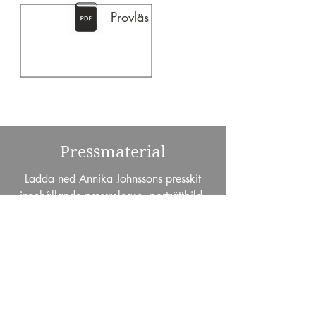
Provläs
Pressmaterial
Ladda ned Annika Johnssons presskit
innehållande pressrelease, porträttbild,
provläsning.
LADDA NED PRESSKIT
Lassbo Förlag är ett modernt
hybridförlag som producerar och