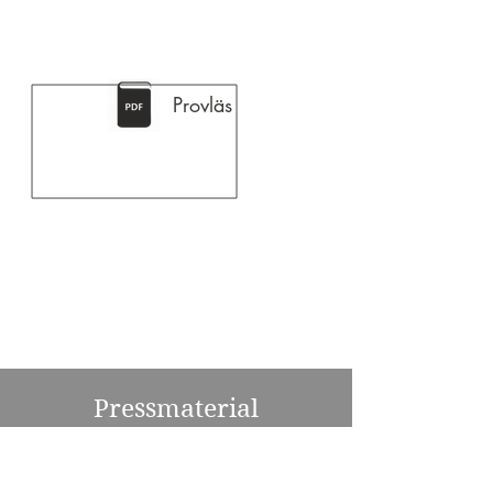
Provläs
Pressmaterial
Ladda ned Jessica Stejes presskit
innehållande pressrelease, porträttbild,