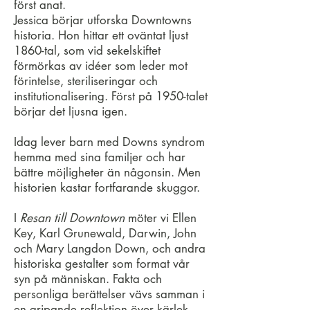
först anat.
Jessica börjar utforska Downtowns
historia. Hon hittar ett oväntat ljust
1860-tal, som vid sekelskiftet
förmörkas av idéer som leder mot
förintelse, steriliseringar och
institutionalisering. Först på 1950-talet
börjar det ljusna igen.
Idag lever barn med Downs syndrom
hemma med sina familjer och har
bättre möjligheter än någonsin. Men
historien kastar fortfarande skuggor.
I
Resan till Downtown
möter vi Ellen
Key, Karl Grunewald, Darwin, John
och Mary Langdon Down, och andra
historiska gestalter som format vår
syn på människan. Fakta och
personliga berättelser vävs samman i
en gripande reflektion över kärlek,