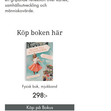
samhällsutveckling och
människovärde.
Köp boken här
Fysisk bok, mjukband
298:-
Köp på Bokus