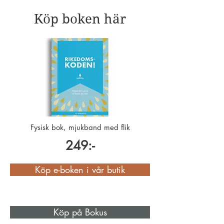
Köp boken här
Fysisk bok, mjukband med flik
249:-
Köp e-boken i vår butik
Köp på Bokus