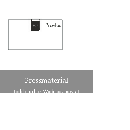
Provläs
Pressmaterial
Ladda ned Liz Wirdenius presskit
innehållande pressrelease, porträttbild,
provläsning.
LADDA NED PRESSKIT