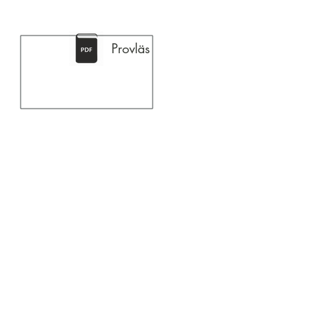
Provläs
Pressmaterial
Ladda ned Pernilla Cristvalls presskit
innehållande pressrelease, porträttbild,
provläsning.
LADDA NED PRESSKIT