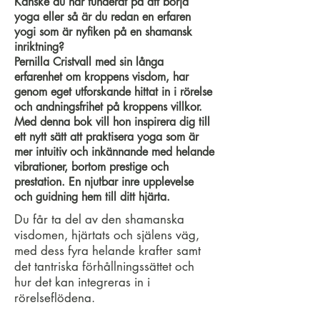
Kanske du har funderat på att börja
yoga eller så är du redan en erfaren
yogi som är nyfiken på en shamansk
inriktning?
Pernilla Cristvall med sin långa
erfarenhet om kroppens visdom, har
genom eget utforskande hittat in i rörelse
och andningsfrihet på kroppens villkor.
Med denna bok vill hon inspirera dig till
ett nytt sätt att praktisera yoga som är
mer intuitiv och inkännande med helande
vibrationer, bortom prestige och
prestation. En njutbar inre upplevelse
och guidning hem till ditt hjärta.
Du får ta del av den shamanska
visdomen, hjärtats och själens väg,
med dess fyra helande krafter samt
det tantriska förhållningssättet och
hur det kan integreras in i
rörelseflödena.