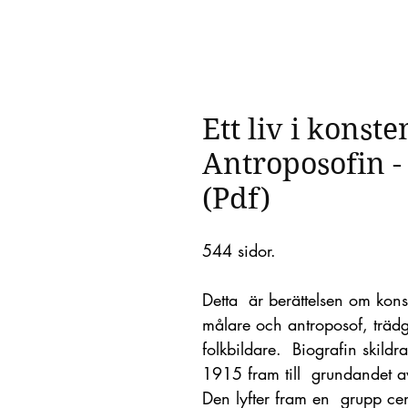
Ett liv i konst
Antroposofin - 
(Pdf)
544 sidor.
Detta är berättelsen om ko
målare och antroposof, trädg
folkbildare. Biografin skildr
1915 fram till grundandet av
Den lyfter fram en grupp cen