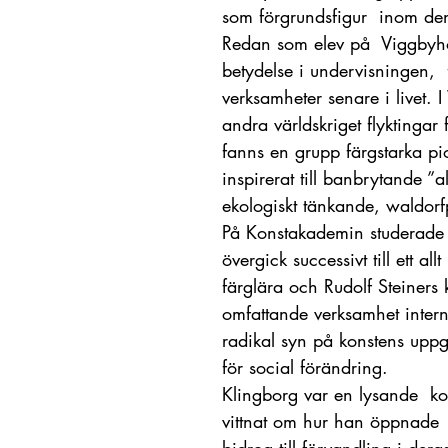
som förgrundsfigur inom den
Redan som elev på Viggbyho
betydelse i undervisningen, 
verksamheter senare i livet.
andra världskriget flyktingar
fanns en grupp färgstarka pi
inspirerat till banbrytande ”
ekologiskt tänkande, waldor
På Konstakademin studerade
övergick successivt till ett 
färglära och Rudolf Steiners 
omfattande verksamhet intern
radikal syn på konstens upp
för social förändring.
Klingborg var en lysande k
vittnat om hur han öppnade 