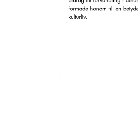
bidrog till förvandling i der
formade honom till en betyde
kulturliv.
Lassbo Förlag