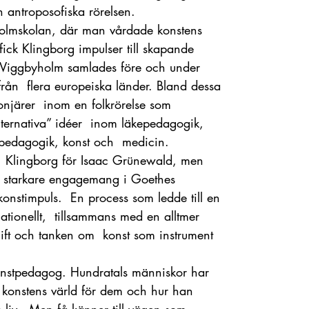
 antroposofiska rörelsen.
lmskolan, där man vårdade konstens
fick Klingborg impulser till skapande
 I Viggbyholm samlades före och under
 från flera europeiska länder. Bland dessa
onjärer inom en folkrörelse som
alternativa” idéer inom läkepedagogik,
fpedagogik, konst och medicin.
 Klingborg för Isaac Grünewald, men
allt starkare engagemang i Goethes
konstimpuls. En process som ledde till en
ationellt, tillsammans med en alltmer
gift och tanken om konst som instrument
onstpedagog. Hundratals människor har
konstens värld för dem och hur han