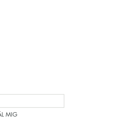
m händer
L MIG