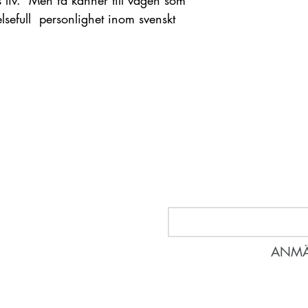
as liv. Men få känner till vägen som
lsefull personlighet inom svenskt
Nyhetsbrev
Anmäl dig för att veta vad so
ANMÄ