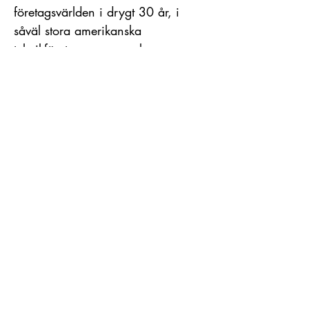
företagsvärlden i drygt 30 år, i
såväl stora amerikanska
teknikföretag som svenska
utbildningsföretag. Redan i unga år
utvecklade hon en stark intuitiv
förmåga, och i dag delar hon med
sig av sin kunskap som
intuitionsutvecklare inom
affärsvärlden.
Lassbo Förlag
+46 735 93 29 05
josefin@lassboforlag.se
www.lassboforlag.se