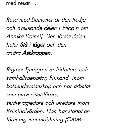
med resan…
Resa med Demoner är den tredje
och avslutande delen i trilogin om
Annika Domeij. Den första delen
heter
Stå i lågor
och den
andra
Askkroppen.
Rigmor Tjerngren är författare och
samhällsdebattör, Fil.kand. inom
beteendevetenskap och har arbetat
som universitetslärare,
studievägledare och utredare inom
Kriminalvården. Hon har startat en
förening mot mobbning (OMM:
Organisation Mot Mobbning) och
är verksam som samtalsterapeut