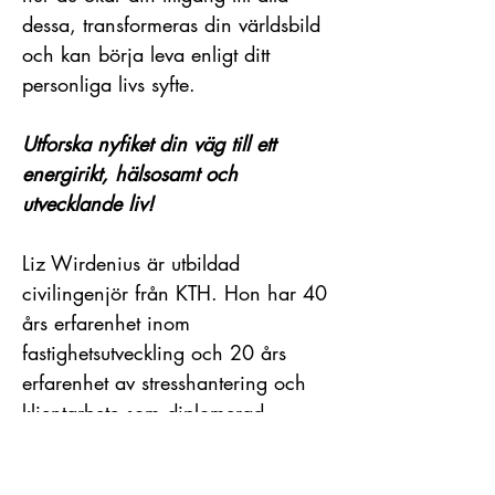
dessa, transformeras din världsbild
och kan börja leva enligt ditt
personliga livs syfte.
Utforska nyfiket din väg till ett
energirikt, hälsosamt och
utvecklande liv!
Liz Wirdenius är utbildad
civilingenjör från KTH. Hon har 40
års erfarenhet inom
fastighetsutveckling och 20 års
erfarenhet av stresshantering och
klientarbete som diplomerad
Psykosyntesterapeut och ICF
certifierad coach. Hennes