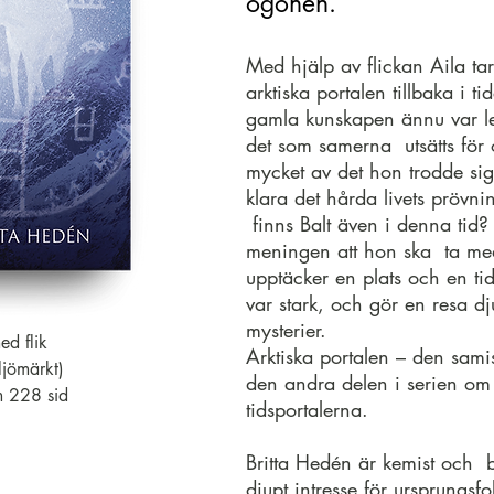
ögonen.
Med hjälp av flickan Aila t
arktiska portalen tillbaka i ti
gamla kunskapen ännu var l
det som samerna utsätts för 
mycket av det hon trodde si
klara det hårda livets prövnin
finns Balt även i denna tid?
meningen att hon ska ta med
upptäcker en plats och en ti
var stark, och gör en resa dj
mysterier.
d flik
Arktiska portalen – den samis
ljömärkt)
den andra delen i serien o
 228 sid
tidsportalerna.
Britta Hedén är kemist och 
djupt intresse för ursprungsf