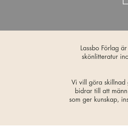
Lassbo Förlag är
skönlitteratur i
Vi vill göra skilln
bidrar till att män
som ger kunskap, in