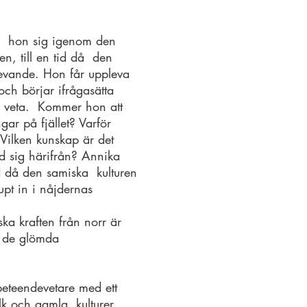
ar hon sig igenom den
den, till en tid då den
evande. Hon får uppleva
och börjar ifrågasätta
g veta. Kommer hon att
gar på fjället? Varför
 Vilken kunskap är det
 sig härifrån? Annika
d då den samiska kulturen
upt in i nåjdernas
ka kraften från norr är
m de glömda
beteendevetare med ett
olk och gamla kulturer