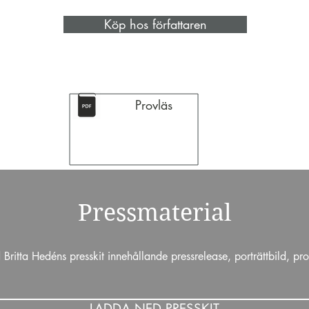
Köp hos författaren
Provläs
Pressmaterial
Britta Hedéns presskit innehållande pressrelease, porträttbild, pro
LADDA NED PRESSKIT