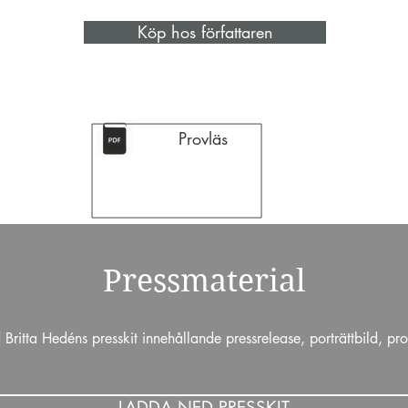
Köp hos författaren
Provläs
Pressmaterial
Britta Hedéns presskit innehållande pressrelease, porträttbild, pro
LADDA NED PRESSKIT