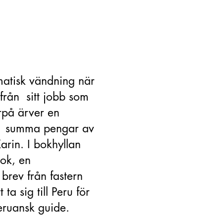
matisk vändning när
 från sitt jobb som
rpå ärver en
re summa pengar av
Karin. I bokhyllan
ok, en
brev från fastern
a sig till Peru för
peruansk guide.