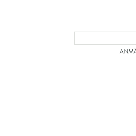
Nyhetsbrev
Anmäl dig för att veta vad so
ANMÄ
414 60 Göteborg
©2025 by Lassbo Förlag