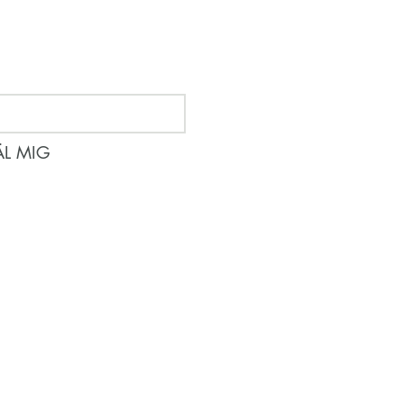
m händer
L MIG