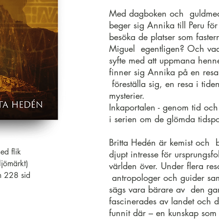
Med dagboken och guldmed
beger sig Annika till Peru fö
besöka de platser som faster
Miguel egentligen? Och vad 
syfte med att uppmana henn
finner sig Annika på en res
föreställa sig, en resa i tide
mysterier.
Inkaportalen - genom tid och
i serien om de glömda tidspo
Britta Hedén är kemist och 
d flik
djupt intresse för ursprungsf
ljömärkt)
världen över. Under flera reso
 228 sid
antropologer och guider samt
sägs vara bärare av den gaml
fascinerades av landet och
funnit där – en kunskap som h