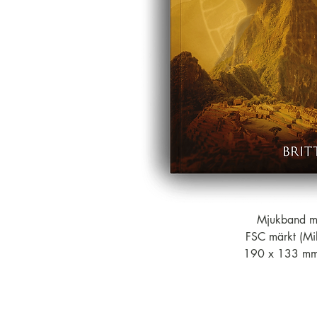
Mjukband me
FSC märkt (Mi
190 x 133 mm