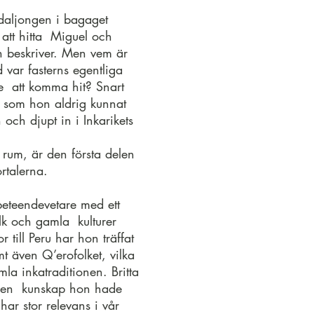
aljongen i bagaget
r att hitta Miguel och
n beskriver. Men vem är
var fasterns egentliga
e att komma hit? Snart
a som hon aldrig kunnat
n och djupt in i Inkarikets
 rum, är den första delen
rtalerna.
beteendevetare med ett
olk och gamla kulturer
r till Peru har hon träffat
 även Q’erofolket, vilka
a inkatraditionen. Britta
 den kunskap hon hade
ar stor relevans i vår