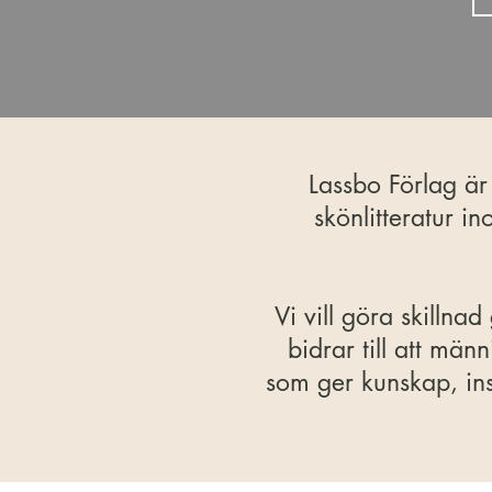
Lassbo Förlag är
skönlitteratur i
Vi vill göra skilln
bidrar till att män
som ger kunskap, in