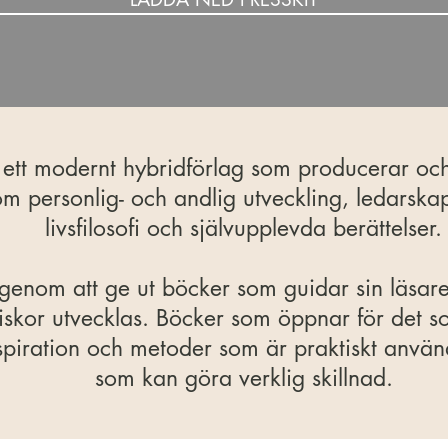
 ett modernt hybridförlag som producerar och
nom personlig- och andlig utveckling, ledarskap
livsfilosofi och självupplevda berättelser.
ad genom att ge ut böcker som guidar sin läsar
niskor utvecklas. Böcker som öppnar för det s
spiration och metoder som är praktiskt anvä
som kan göra verklig skillnad.