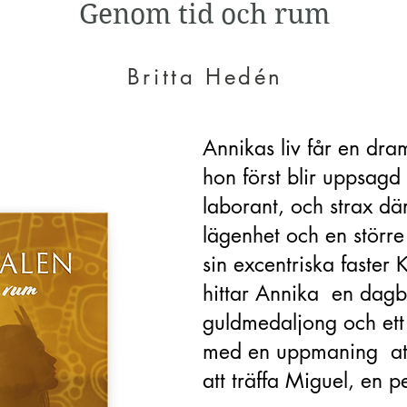
Genom tid och rum
Britta Hedén
Annikas liv får en dra
hon först blir uppsagd
laborant, och strax dä
lägenhet och en stör
sin excentriska faster 
hittar Annika en dagb
guldmedaljong och ett 
med en uppmaning att t
att träffa Miguel, en 