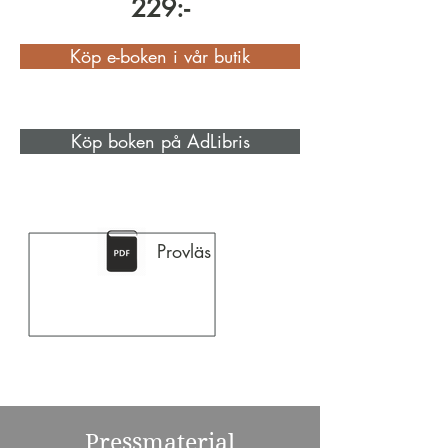
229:-
Köp e-boken i vår butik
Köp boken på AdLibris
Provläs
Pressmaterial