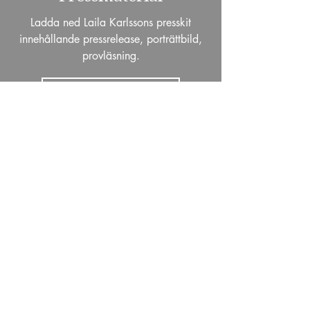
Ladda ned Laila Karlssons presskit
innehållande pressrelease, porträttbild,
provläsning.
LADDA NED PRESSKIT
Lassbo Förlag är ett modernt
hybridförlag som producerar och
publicerar fack- och skönlitteratur inom
personlig- och andlig utveckling,
ledarskap, hållbar utveckling, livsfilosofi
och självupplevda berättelser.
Vi vill göra skillnad genom att ge ut
böcker som guidar sin läsare närmare
livspulsen och bidrar till att människor
utvecklas. Böcker som öppnar för det
som legat i det fördolda, som ger