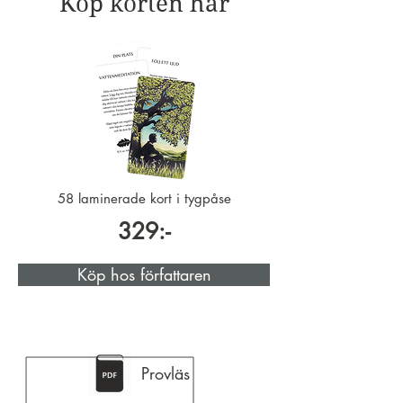
Köp korten här
58 laminerade kort i tygpåse
329:-
Köp hos författaren
Provläs