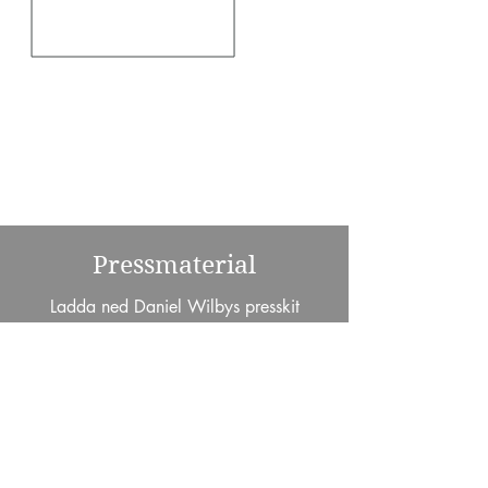
Pressmaterial
Ladda ned Daniel Wilbys presskit
innehållande pressrelease, porträttbild,
provläsning.
LADDA NED PRESSKIT