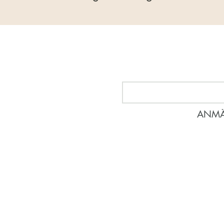
Nyhetsbrev
Anmäl dig för att veta vad so
ANMÄ
414 60 Göteborg