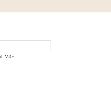
m händer
L MIG