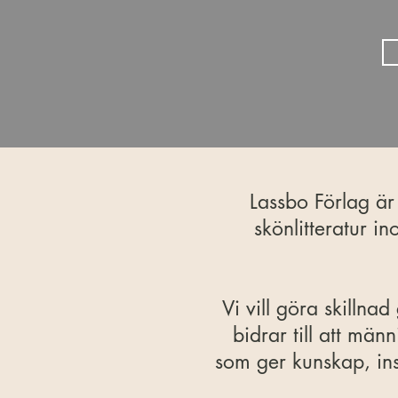
Lassbo Förlag är
skönlitteratur i
Vi vill göra skilln
bidrar till att män
som ger kunskap, in