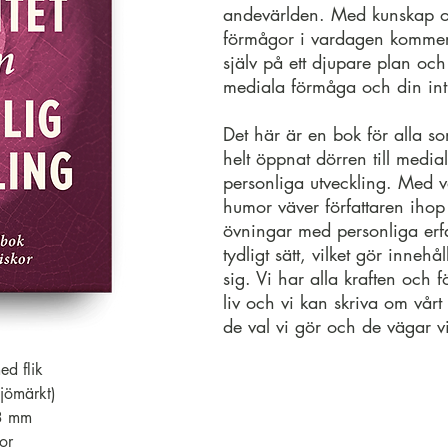
andevärlden. Med kunskap 
förmågor i vardagen kommer 
själv på ett djupare plan oc
mediala förmåga och din intu
Det här är en bok för alla so
helt öppnat dörren till medial
personliga utveckling. Med v
humor väver författaren ihop 
övningar med personliga erfa
tydligt sätt, vilket gör innehåll
sig. Vi har alla kraften och f
liv och vi kan skriva om vår
de val vi gör och de vägar vi
d flik
jömärkt)
3 mm
or