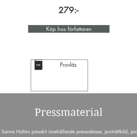
279:-
Köp hos författaren
Provläs
Pressmaterial
Sanna Hultins presskit innehållande pressrelease, porträttbild, pr