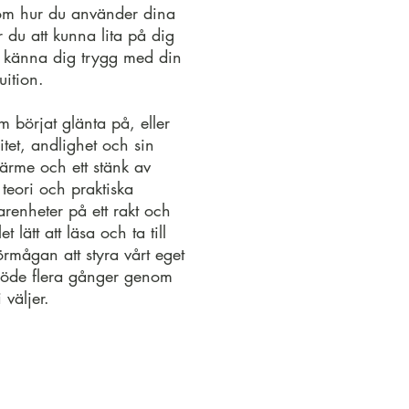
om hur du använder dina
du att kunna lita på dig
h känna dig trygg med din
ition.
m börjat glänta på, eller
itet, andlighet och sin
ärme och ett stänk av
teori och praktiska
renheter på ett rakt och
et lätt att läsa och ta till
örmågan att styra vårt eget
t öde flera gånger genom
 väljer.