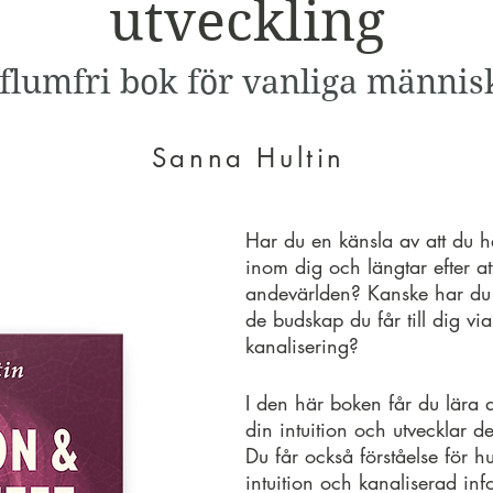
utveckling
flumfri bok för vanliga männis
Sanna Hultin
Har du en känsla av att du ha
inom dig och längtar efter att
andevärlden? Kanske har du 
de budskap du får till dig via 
kanalisering?
I den här boken får du lära 
din intuition och utvecklar d
Du får också förståelse för hu
intuition och kanaliserad inf