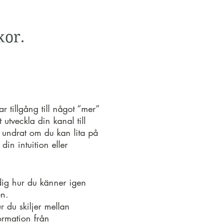
kor.
r tillgång till något ”mer”
 utveckla din kanal till
undrat om du kan lita på
din intuition eller
dig hur du känner igen
en.
r du skiljer mellan
ormation från