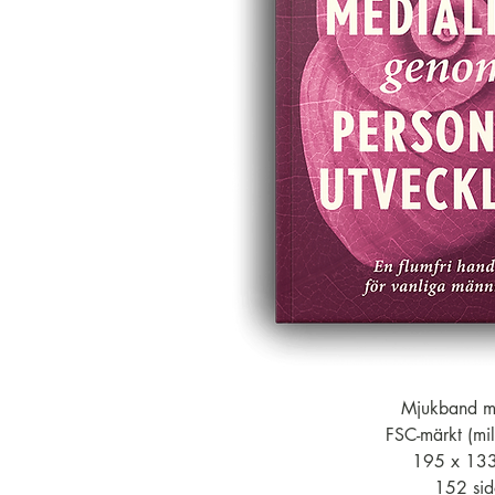
Mjukband me
FSC-märkt (mil
195 x 13
152 sid