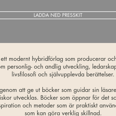
LADDA NED PRESSKIT
 ett modernt hybridförlag som producerar och
nom personlig- och andlig utveckling, ledarskap
livsfilosofi och självupplevda berättelser.
ad genom att ge ut böcker som guidar sin läsar
niskor utvecklas. Böcker som öppnar för det s
spiration och metoder som är praktiskt anvä
som kan göra verklig skillnad.