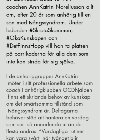
coachen AnnKatrin Noreliusson allt
om, efter 20 år som anhörig till en
son med tvångssyndrom. Under
ledorden #SkrotaSkammen,
#ÖkaKunskapen och
#DetFinnsHopp vill hon ta platsen
på barrikaderna för alla dem som
inte kan strida för sig själva.
I de anhöriggrupper AnnKatrin
möter i sitt professionella arbete som
coach i anhörigklubben OCDhjälpen
finns ett skriande behov av kunskap
om det smärtsamma tillstånd som
tvångssyndrom är. Deltagarna
behöver stöd att hantera en vardag
som ser så annorlunda ut än de
flesta andras. ”Vardagliga rutiner
kan vara svårt när tvånget blir