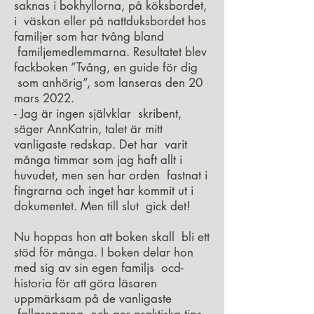
saknas i bokhyllorna, på köksbordet,
i väskan eller på nattduksbordet hos
familjer som har tvång bland
familjemedlemmarna. Resultatet blev
fackboken ”Tvång, en guide för dig
som anhörig”, som lanseras den 20
mars 2022.
- Jag är ingen självklar skribent,
säger AnnKatrin, talet är mitt
vanligaste redskap. Det har varit
många timmar som jag haft allt i
huvudet, men sen har orden fastnat i
fingrarna och inget har kommit ut i
dokumentet. Men till slut gick det!
Nu hoppas hon att boken skall bli ett
stöd för många. I boken delar hon
med sig av sin egen familjs ocd-
historia för att göra läsaren
uppmärksam på de vanligaste
fallgroparna, och ger praktiska tips